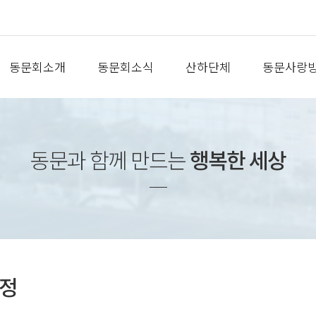
동문회소개
동문회소식
산하단체
동문사랑
동문과 함께 만드는
행복한 세상
정