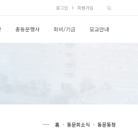
로그인
회원가입
방
총동문행사
회비/기금
모교안내
홈
동문회소식
동문동정