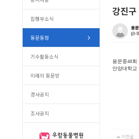
강진구 
집행부소식
용문
동문동정
기수활동소식
용문중48회
안양대학교 
미래의 동문방
경사공지
조사공지
이전글