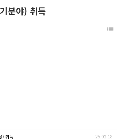
기분야) 취득
공) 취득
25.02.18