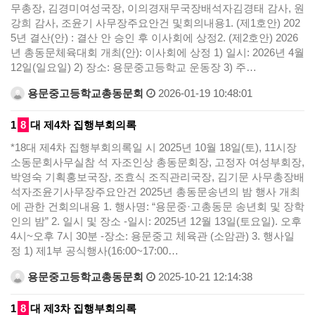
무총장, 김경미여성국장, 이의경재무국장배석자김경태 감사, 원
강희 감사, 조윤기 사무장주요안건 및회의내용1. (제1호안) 202
5년 결산(안) : 결산 안 승인 후 이사회에 상정2. (제2호안) 2026
년 총동문체육대회 개최(안): 이사회에 상정 1) 일시: 2026년 4월
12일(일요일) 2) 장소: 용문중고등학교 운동장 3) 주…
용문중고등학교총동문회
2026-01-19 10:48:01
1
8
대 제4차 집행부회의록
*18대 제4차 집행부회의록일 시 2025년 10월 18일(토), 11시장
소동문회사무실참 석 자조인상 총동문회장, 고정자 여성부회장,
박영숙 기획홍보국장, 조효식 조직관리국장, 김기문 사무총장배
석자조윤기사무장주요안건 2025년 총동문송년의 밤 행사 개최
에 관한 건회의내용 1. 행사명: “용문중·고총동문 송년회 및 장학
인의 밤” 2. 일시 및 장소 -일시: 2025년 12월 13일(토요일). 오후
4시~오후 7시 30분 -장소: 용문중고 체육관 (소암관) 3. 행사일
정 1) 제1부 공식행사(16:00~17:00…
용문중고등학교총동문회
2025-10-21 12:14:38
1
8
대 제3차 집행부회의록