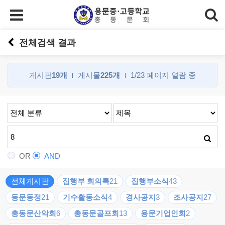
전체검색 결과
게시판
19개
게시물
225개
1/23 페이지 열람 중
OR
AND
전체게시판
집행부 회의록
21
집행부소식
43
동문동정
21
기수활동소식
4
경사공지
3
조사공지
27
총동문산악회
6
총동문골프회
13
용문기업인회
2