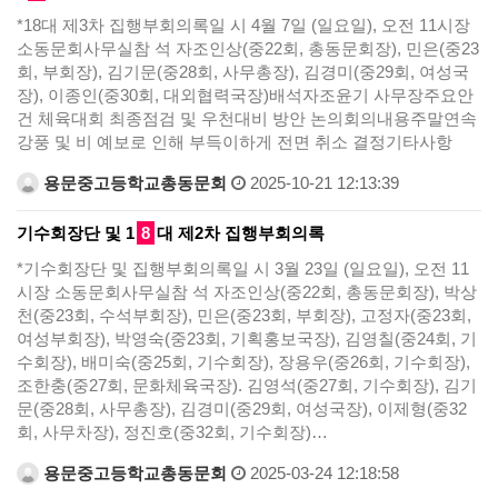
*18대 제3차 집행부회의록일 시 4월 7일 (일요일), 오전 11시장
소동문회사무실참 석 자조인상(중22회, 총동문회장), 민은(중23
회, 부회장), 김기문(중28회, 사무총장), 김경미(중29회, 여성국
장), 이종인(중30회, 대외협력국장)배석자조윤기 사무장주요안
건 체육대회 최종점검 및 우천대비 방안 논의회의내용주말연속
강풍 및 비 예보로 인해 부득이하게 전면 취소 결정기타사항
용문중고등학교총동문회
2025-10-21 12:13:39
기수회장단 및 1
8
대 제2차 집행부회의록
*기수회장단 및 집행부회의록일 시 3월 23일 (일요일), 오전 11
시장 소동문회사무실참 석 자조인상(중22회, 총동문회장), 박상
천(중23회, 수석부회장), 민은(중23회, 부회장), 고정자(중23회,
여성부회장), 박영숙(중23회, 기획홍보국장), 김영칠(중24회, 기
수회장), 배미숙(중25회, 기수회장), 장용우(중26회, 기수회장),
조한충(중27회, 문화체육국장). 김영석(중27회, 기수회장), 김기
문(중28회, 사무총장), 김경미(중29회, 여성국장), 이제형(중32
회, 사무차장), 정진호(중32회, 기수회장)…
용문중고등학교총동문회
2025-03-24 12:18:58