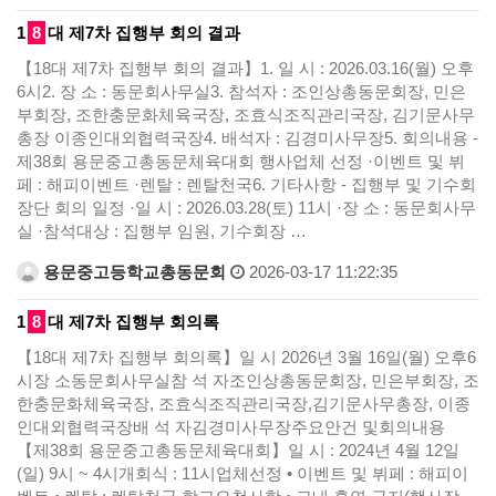
1
8
대 제7차 집행부 회의 결과
【18대 제7차 집행부 회의 결과】1. 일 시 : 2026.03.16(월) 오후
6시2. 장 소 : 동문회사무실3. 참석자 : 조인상총동문회장, 민은
부회장, 조한충문화체육국장, 조효식조직관리국장, 김기문사무
총장 이종인대외협력국장4. 배석자 : 김경미사무장5. 회의내용 -
제38회 용문중고총동문체육대회 행사업체 선정 ·이벤트 및 뷔
페 : 해피이벤트 ·렌탈 : 렌탈천국6. 기타사항 - 집행부 및 기수회
장단 회의 일정 ·일 시 : 2026.03.28(토) 11시 ·장 소 : 동문회사무
실 ·참석대상 : 집행부 임원, 기수회장 …
용문중고등학교총동문회
2026-03-17 11:22:35
1
8
대 제7차 집행부 회의록
【18대 제7차 집행부 회의록】일 시 2026년 3월 16일(월) 오후6
시장 소동문회사무실참 석 자조인상총동문회장, 민은부회장, 조
한충문화체육국장, 조효식조직관리국장,김기문사무총장, 이종
인대외협력국장배 석 자김경미사무장주요안건 및회의내용
【제38회 용문중고총동문체육대회】일 시 : 2024년 4월 12일
(일) 9시 ~ 4시개회식 : 11시업체선정 • 이벤트 및 뷔페 : 해피이