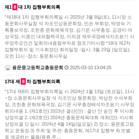
제1
8
대 1차 집행부회의록
*제18대 1차 집행부회의록일 시 2025년 3월 8일(토), 11시장 소
동문회사무실참 석 자조인상동문회장, 민은 부회장, 박영숙 기
획홍보국장, 조한충 문화체육국장, 김기문 사무총장, 김경미 여
성국장, 이종인 대외협력국장, 이의경 재무국장배석자조윤기 사
무장주요안건 및회의내용첨부자료 참조기타사항 *18대 제2차
집행부회의 및 기수회장단 회의일정 -일시: 3월 23일 (일요일),
오전 11시 -장소: 동문회사무실
용문중고등학교총동문회
2025-03-10 13:04:25
17대 제
8
차 집행부회의록
*17대 제8차 집행부회의록일 시 2024년 1월 13일 (토요일), 11시
~장 소동문회사무실참 석 자조인상 동문회장, 박상천 수석부회
장, 조한충 문화체육국장, 김기문 사무총장배석자조윤기 사무장
회의내용 1. (제1호안) 2023년 결산(안) : 결산 안 승인 후 이사회
상정의결 2. (제2호안) 2024년 총동문체육대회 개최(안): 이사회
상정의결 1) 일시: 2024년 4월 14일(일요일) 2) 장소: 용문중고등
학교 운동장 3) 주최 및 주관: 총동문회, 제17대 집행부 4) 조별
로 제공하는 물품(육류,주…