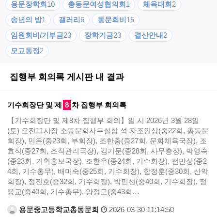
용문장학회
10
총동문여성협의회
1
체육대회
2
송년의 밤
1
갤러리
6
동문회비
15
임원회비/기부금
23
장학기금
23
결산안내
2
모교동정
2
집행부 회의록 게시판 내 결과
기수회장단 및 제
8
차 집행부 회의록
【기수회장단 및 제8차 집행부 회의】일 시 2026년 3월 28일
(토) 오전11시장 소동문회사무실참 석 자조인상(중22회, 총동문
회장), 민은(중23회, 부회장), 조한충(중27회, 문화체육국장), 조
효식(중27회, 조직관리국장), 김기문(중28회, 사무총장), 박영숙
(중23회, 기획홍보국장), 조한우(중24회, 기수회장), 전만성(중2
4회, 기수총무), 배미숙(중25회, 기수회장), 함정훈(중30회, 산악
회장), 정진호(중32회, 기수회장), 박민선(중40회, 기수회장), 정
웅교(중40회, 기수총무), 양정모(중43회…
용문중고등학교총동문회
2026-03-30 11:14:50