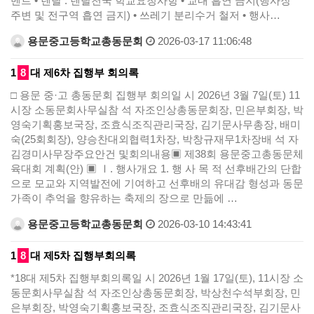
벤트 • 렌탈 : 렌탈천국 학교요청사항 • 교내 흡연 금지(행사장
주변 및 전구역 흡연 금지) • 쓰레기 분리수거 철저 • 행사…
용문중고등학교총동문회
2026-03-17 11:06:48
1
8
대 제6차 집행부 회의록
□ 용문 중·고 총동문회 집행부 회의일 시 2026년 3월 7일(토) 11
시장 소동문회사무실참 석 자조인상총동문회장, 민은부회장, 박
영숙기획홍보국장, 조효식조직관리국장, 김기문사무총장, 배미
숙(25회회장), 양승찬대외협력1차장, 박창규재무1차장배 석 자
김경미사무장주요안건 및회의내용▣ 제38회 용문중고총동문체
육대회 계획(안) ▣ Ⅰ. 행사개요 1. 행 사 목 적 선후배간의 단합
으로 모교와 지역발전에 기여하고 선후배의 유대감 형성과 동문
가족이 추억을 향유하는 축제의 장으로 만듦에 …
용문중고등학교총동문회
2026-03-10 14:43:41
1
8
대 제5차 집행부회의록
*18대 제5차 집행부회의록일 시 2026년 1월 17일(토), 11시장 소
동문회사무실참 석 자조인상총동문회장, 박상천수석부회장, 민
은부회장, 박영숙기획홍보국장, 조효식조직관리국장, 김기문사