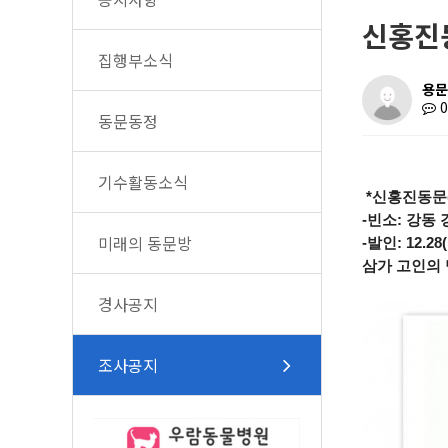
신홍진
집행부소식
용문
동문동정
기수활동소식
*신홍진동문
-빈소: 강동
미래의 동문방
-발인: 12.28
삼가 고인의 
경사공지
조사공지