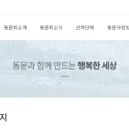
동문회소개
동문회소식
산하단체
동문사랑
동문과 함께 만드는
행복한 세상
지