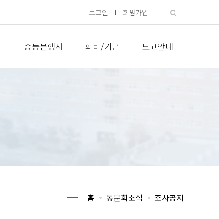
로그인
회원가입
방
총동문행사
회비/기금
모교안내
홈
동문회소식
조사공지