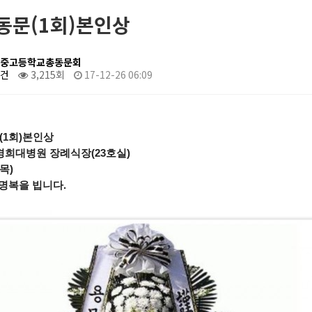
동문(1회)본인상
중고등학교총동문회
0건
3,215회
17-12-26 06:09
(1회)본인상
 경희대병원 장례식장(23호실)
(목)
명복을 빕니다.