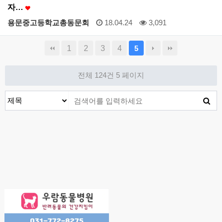
자…
용문중고등학교총동문회
18.04.24
3,091
1
2
3
4
5
전체 124건
5 페이지